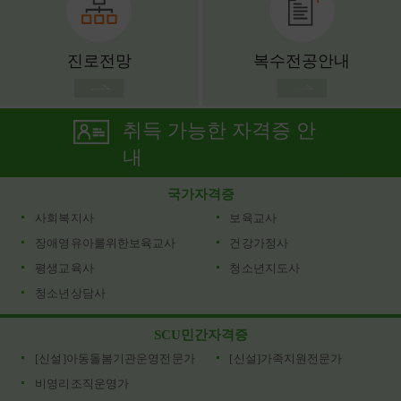
진로전망
복수전공안내
취득 가능한 자격증 안
내
국가자격증
사회복지사
보육교사
장애영유아를위한보육교사
건강가정사
평생교육사
청소년지도사
청소년상담사
SCU민간자격증
[신설]아동돌봄기관운영전문가
[신설]가족지원전문가
비영리조직운영가