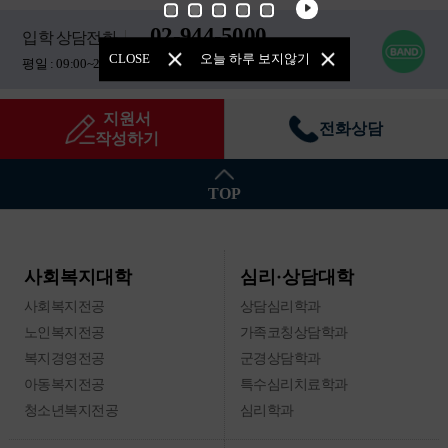
02-944-5000
입학 상담전화
CLOSE
오늘 하루 보지않기
평일 : 09:00~21:00 / 주말 : 10:00~17:00
지원서
전화상담
작성하기
TOP
심리·상담대학
사회복지대학
사회복지전공
상담심리학과
노인복지전공
가족코칭상담학과
복지경영전공
군경상담학과
아동복지전공
특수심리치료학과
청소년복지전공
심리학과