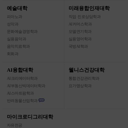
미래융합인재대학
예술대학
피아노과
직업·진로상담학과
성악과
AI커머스학과
문화예술경영학과
모델연기학과
실용음악과
실용영어학과
음악치료학과
국방AI학과
회화과
웰니스건강대학
AI융합대학
AI크리에이터학과
통합건강관리학과
AI부동산빅데이터학과
요가명상학과
AI스마트팜학과
반려동물산업학과
마이크로디그리대학
자유전공