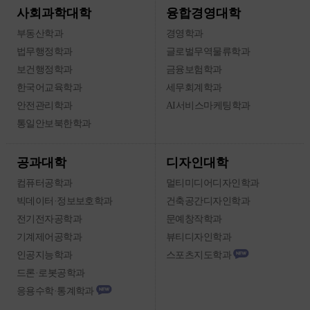
융합경영대학
사회과학대학
부동산학과
경영학과
법무행정학과
글로벌무역물류학과
보건행정학과
금융보험학과
한국어교육학과
세무회계학과
안전관리학과
AI서비스마케팅학과
통일안보북한학과
디자인대학
공과대학
컴퓨터공학과
멀티미디어디자인학과
빅데이터·정보보호학과
건축공간디자인학과
전기전자공학과
문예창작학과
기계제어공학과
뷰티디자인학과
인공지능학과
스포츠지도학과
드론·로봇공학과
응용수학·통계학과