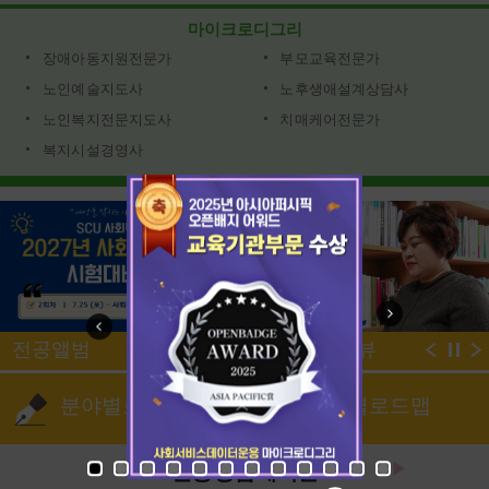
마이크로디그리
장애아동지원전문가
부모교육전문가
노인예술지도사
노후생애설계상담사
노인복지전문지도사
치매케어전문가
복지시설경영사
전공앨범
재학생인터뷰
분야별로드맵
학년별로드맵
전공상담게시판