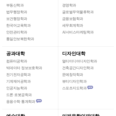
부동산학과
경영학과
법무행정학과
글로벌무역물류학과
보건행정학과
금융보험학과
한국어교육학과
세무회계학과
안전관리학과
AI서비스마케팅학과
통일안보북한학과
디자인대학
공과대학
컴퓨터공학과
멀티미디어디자인학과
빅데이터·정보보호학과
건축공간디자인학과
전기전자공학과
문예창작학과
기계제어공학과
뷰티디자인학과
인공지능학과
스포츠지도학과
드론·로봇공학과
응용수학·통계학과