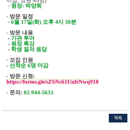
이집, 정원 45명)
-
원장: 박양희
-
방문 일정
-
6월 17일(화) 오후 4시 30분
-
방문 내용
-
기관 투어
-
원장 특강
-
학생 질의 응답
-
모집 인원
-
선착순 6명 마감
-
방문 신청:
https://forms.gle/sZSNc61UnfrNwq918
-
문의:
02-944-5633