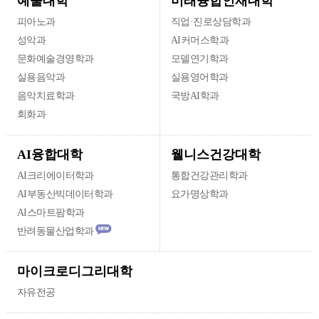
미래융합인재대학
예술대학
피아노과
직업·진로상담학과
성악과
AI커머스학과
문화예술경영학과
모델연기학과
실용음악과
실용영어학과
음악치료학과
국방AI학과
회화과
웰니스건강대학
AI융합대학
AI크리에이터학과
통합건강관리학과
AI부동산빅데이터학과
요가명상학과
AI스마트팜학과
반려동물산업학과
마이크로디그리대학
자유전공