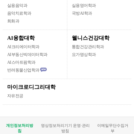
실용음악과
실용영어학과
음악치료학과
국방AI학과
회화과
웰니스건강대학
AI융합대학
AI크리에이터학과
통합건강관리학과
AI부동산빅데이터학과
요가명상학과
AI스마트팜학과
반려동물산업학과
마이크로디그리대학
자유전공
개인정보처리방
영상정보처리기기 운영·관리
이메일무단수집거
침
방침
부