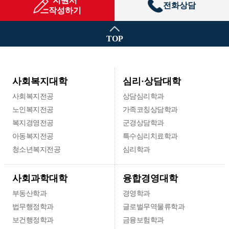
지원서
전화상담
작성하기
TOP
심리·상담대학
사회복지대학
사회복지전공
상담심리학과
노인복지전공
가족코칭상담학과
복지경영전공
군경상담학과
아동복지전공
특수심리치료학과
청소년복지전공
심리학과
융합경영대학
사회과학대학
부동산학과
경영학과
법무행정학과
글로벌무역물류학과
보건행정학과
금융보험학과