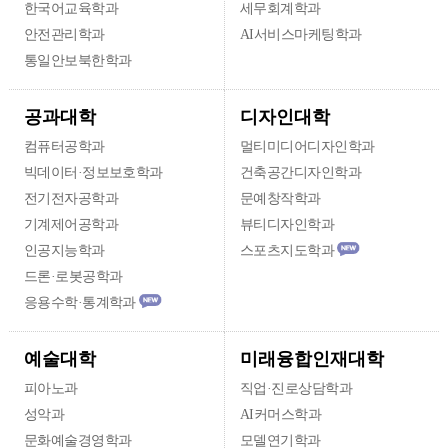
한국어교육학과
세무회계학과
안전관리학과
AI서비스마케팅학과
통일안보북한학과
디자인대학
공과대학
컴퓨터공학과
멀티미디어디자인학과
빅데이터·정보보호학과
건축공간디자인학과
전기전자공학과
문예창작학과
기계제어공학과
뷰티디자인학과
인공지능학과
스포츠지도학과
드론·로봇공학과
응용수학·통계학과
미래융합인재대학
예술대학
피아노과
직업·진로상담학과
성악과
AI커머스학과
문화예술경영학과
모델연기학과