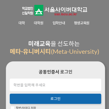
대학
대학원
입학안내
평생교육원
미래교육
을 선도하는
메타-유니버시티
(Meta-University)
공동인증서
로그인
로그인
학번/아이디 저장