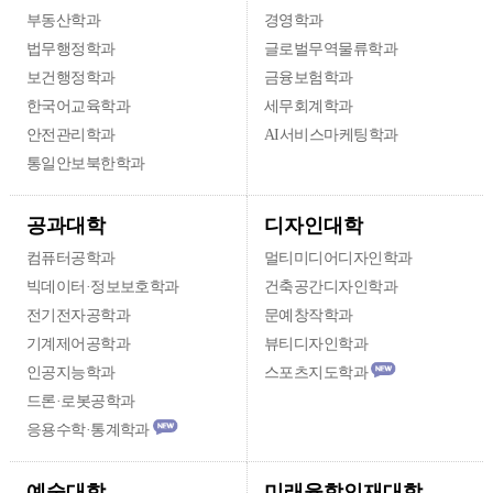
부동산학과
경영학과
법무행정학과
글로벌무역물류학과
보건행정학과
금융보험학과
한국어교육학과
세무회계학과
안전관리학과
AI서비스마케팅학과
통일안보북한학과
디자인대학
공과대학
컴퓨터공학과
멀티미디어디자인학과
빅데이터·정보보호학과
건축공간디자인학과
전기전자공학과
문예창작학과
기계제어공학과
뷰티디자인학과
인공지능학과
스포츠지도학과
드론·로봇공학과
응용수학·통계학과
미래융합인재대학
예술대학