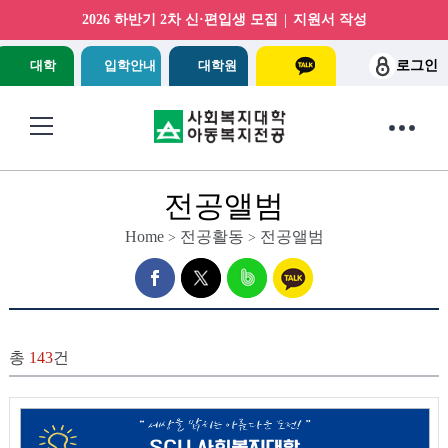
|
2026 하반기 2차 신·편입생 모집
지원서 작성
대학
입학안내
대학원
로그인
전공앨범
Home
전공활동
전공앨범
>
>
총
143
건