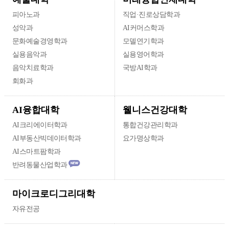
피아노과
직업·진로상담학과
성악과
AI커머스학과
문화예술경영학과
모델연기학과
실용음악과
실용영어학과
음악치료학과
국방AI학과
회화과
웰니스건강대학
AI융합대학
AI크리에이터학과
통합건강관리학과
AI부동산빅데이터학과
요가명상학과
AI스마트팜학과
반려동물산업학과
마이크로디그리대학
자유전공