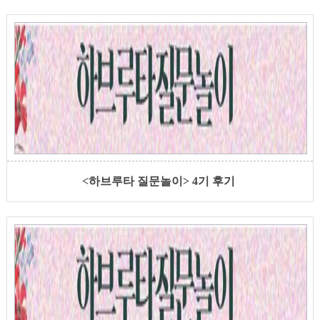
<하브루타 질문놀이> 4기 후기